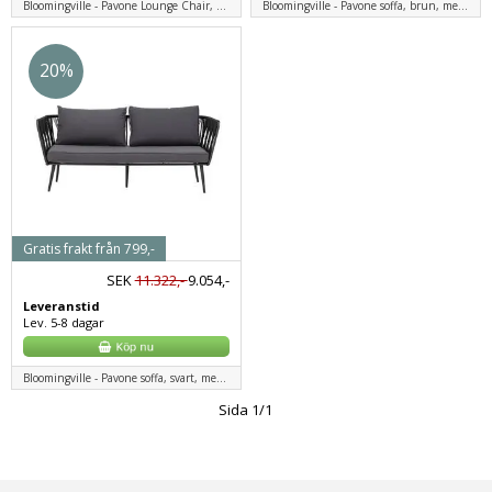
Bloomingville - Pavone Lounge Chair, Svart, Metall
Bloomingville - Pavone soffa, brun, metall
20%
Gratis frakt från 799,-
SEK
11.322,-
9.054,-
Leveranstid
Lev. 5-8 dagar
Bloomingville - Pavone soffa, svart, metall
Sida 1/1