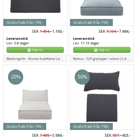
Gratis frakt från 799,-
Gratis frakt från 799,-
SEK
1.454,-
1.160,-
SEK
9.364,-
7.484,-
Leveranstid
Leveranstid
Lev. 5-8 dagar
Lev. 11-13 dagar
Bloomingville - Mundo Kuddfodral (utan fyllning), Grå, Polyester
Blomus - FLIP grytlappar i silikon (2 st.) - benvit
20%
50%
Gratis frakt från 799,-
Gratis frakt från 799,-
SEK
7.489,-
5.984,-
SEK
807,-
403,-