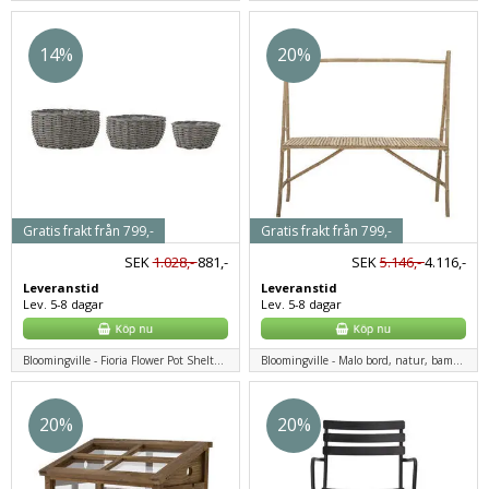
14%
20%
Gratis frakt från 799,-
Gratis frakt från 799,-
SEK
1.028,-
881,-
SEK
5.146,-
4.116,-
Leveranstid
Leveranstid
Lev. 5-8 dagar
Lev. 5-8 dagar
Bloomingville - Fioria Flower Pot Shelter, Grå, Polyrattan
Bloomingville - Malo bord, natur, bambu
20%
20%