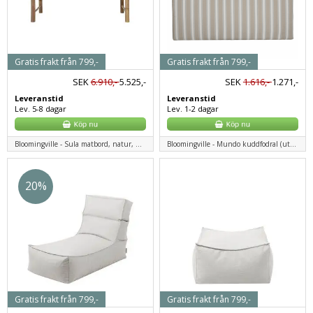
Gratis frakt från 799,-
Gratis frakt från 799,-
SEK
6.910,-
5.525,-
SEK
1.616,-
1.271,-
Leveranstid
Leveranstid
Lev. 5-8 dagar
Lev. 1-2 dagar
Bloomingville - Sula matbord, natur, bambu
Bloomingville - Mundo kuddfodral (utan fyllning), grön, polyester
20%
Gratis frakt från 799,-
Gratis frakt från 799,-