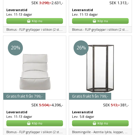
SEK
3.298,-
2.631,-
SEK
1.313,-
Leveranstid
Leveranstid
Lev. 11-13 dagar
Lev. 11-13 dagar
Blomus - FLIP grytlappar i silikon (2 st.) - benvit
Blomus - FLIP grytlappar i silikon (2 st.) - benvit
20%
26%
Gratis frakt från 799,-
Gratis frakt från 799,-
SEK
5.504,-
4.396,-
SEK
513,-
381,-
Leveranstid
Leveranstid
Lev. 11-13 dagar
Lev. 5-8 dagar
Blomus - FLIP grytlappar i silikon (2 st.) - benvit
Bloomingville - Acentia lykta, koppar, glas