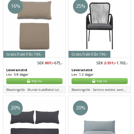
16%
25%
Gratis frakt från 799,-
Gratis frakt från 799,-
SEK
807,-
675,-
SEK
2.351,-
1.763,-
Leveranstid
Leveranstid
Lev. 5-8 dagar
Lev. 1-2 dagar
Bloomingville - Mundo kuddfodral (utan fyllning), brun, polyester
Bloomingville - Santino matstol, svart, metall
20%
20%