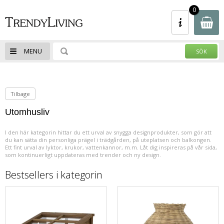
- Spara upp till 50% - Klicka Här - REA -
0
Spara upp till 50% - Klicka Här - 100-tals
av varor
MENU
Tilbage
Utomhusliv
I den här kategorin hittar du ett urval av snygga designprodukter, som gör att
du kan sätta din personliga prägel i trädgården, på uteplatsen och balkongen.
Ett fint urval av lyktor, krukor, vattenkannor, m.m. Låt dig inspireras på vår sida,
som kontinuerligt uppdateras med trender och ny design.
Bestsellers i kategorin