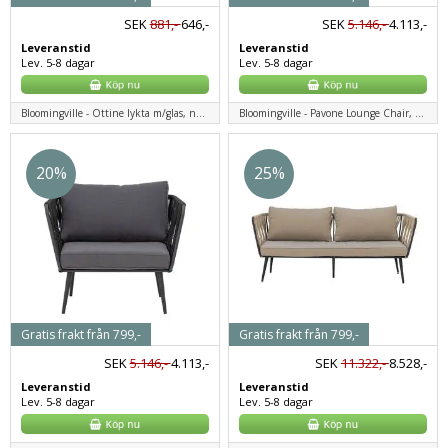
SEK
881,-
646,-
SEK
5.146,-
4.113,-
Leveranstid
Leveranstid
Lev. 5-8 dagar
Lev. 5-8 dagar
Bloomingville - Ottine lykta m/glas, natur, bambu
Bloomingville - Pavone Lounge Chair, brun, metall
20%
25%
Gratis frakt från 799,-
Gratis frakt från 799,-
SEK
5.146,-
4.113,-
SEK
11.322,-
8.528,-
Leveranstid
Leveranstid
Lev. 5-8 dagar
Lev. 5-8 dagar