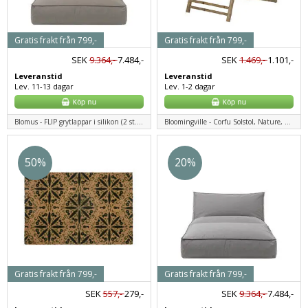
Gratis frakt från 799,-
Gratis frakt från 799,-
SEK
9.364,-
7.484,-
SEK
1.469,-
1.101,-
Leveranstid
Leveranstid
Lev. 11-13 dagar
Lev. 1-2 dagar
Blomus - FLIP grytlappar i silikon (2 st.) - benvit
Bloomingville - Corfu Solstol, Nature, Bambu
50%
20%
Gratis frakt från 799,-
Gratis frakt från 799,-
SEK
557,-
279,-
SEK
9.364,-
7.484,-