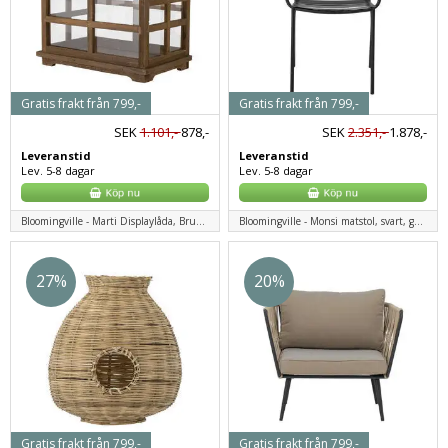
Gratis frakt från 799,-
Gratis frakt från 799,-
SEK
1.101,-
878,-
SEK
2.351,-
1.878,-
Leveranstid
Leveranstid
Lev. 5-8 dagar
Lev. 5-8 dagar
Bloomingville - Marti Displaylåda, Brun, Furu
Bloomingville - Monsi matstol, svart, galvaniserat järn
27%
20%
Gratis frakt från 799,-
Gratis frakt från 799,-