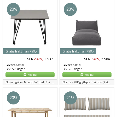
20%
20%
Gratis frakt från 799,-
Gratis frakt från 799,-
SEK
2.425,-
1.937,-
SEK
7.489,-
5.984,-
Leveranstid
Leveranstid
Lev. 5-8 dagar
Lev. 2-5 dagar
Bloomingville - Mundo Soffbord, Grå, Fibercement
Blomus - FLIP grytlappar i silikon (2 st.) - benvit
20%
21%