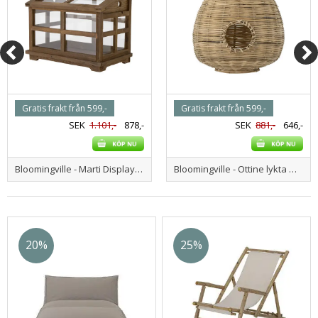
Gratis frakt från 599,-
Gratis frakt från 599,-
SEK
1.101,-
878,-
SEK
881,-
646,-
Bloomingville - Marti Displaylåda, Brun, Furu
Bloomingville - Ottine lykta m/glas, natur, bambu
20%
25%