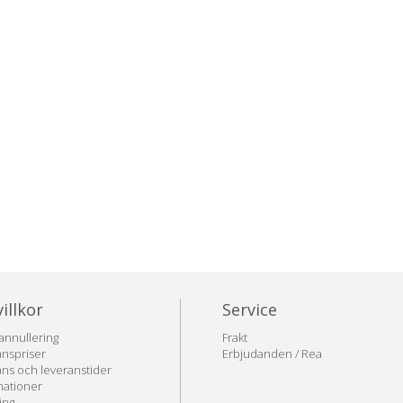
illkor
Service
annullering
Frakt
nspriser
Erbjudanden / Rea
ns och leveranstider
mationer
ing