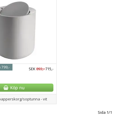
n 799,-
SEK
893,-
715,-
lo papperskorg/soptunna - vit
Sida 1/1