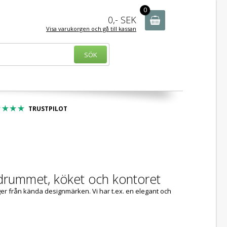
r - 100-tals av varor
0
0,-
SEK
Visa varukorgen och gå till kassan
TRUSTPILOT
adrummet, köket och kontoret
ger från kända designmärken. Vi har t.ex. en elegant och