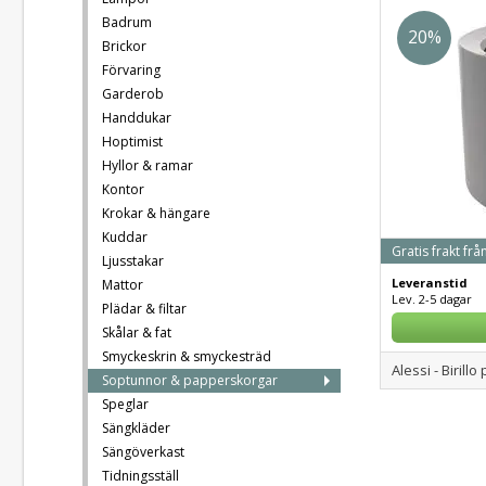
Badrum
20%
Brickor
Förvaring
Garderob
Handdukar
Hoptimist
Hyllor & ramar
Kontor
Krokar & hängare
Kuddar
Gratis frakt frå
Ljusstakar
Leveranstid
Mattor
Lev. 2-5 dagar
Plädar & filtar
Skålar & fat
Smyckeskrin & smyckesträd
Alessi - Biril
Soptunnor & papperskorgar
Speglar
Sängkläder
Sängöverkast
Tidningsställ