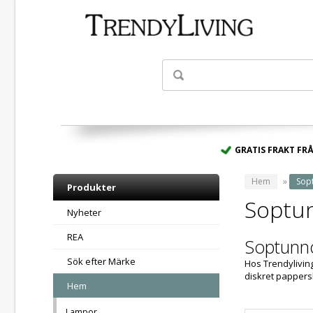
- Spara upp till 50
GRATIS FRAKT FRÅ
Hem
»
Sop
Produkter
Soptu
Nyheter
REA
Soptunno
Sök efter Märke
Hos Trendyliving
diskret pappers
Hem
Lampor