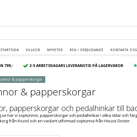
% - Klicka Här - REA - Spara upp till 50% - Klicka Hä
STARTSIDA
VILLKOR
NYHETER
REA / ERBJUDANDE
KONTAKTA OSS
N 799,-
2-5 ARBETSDAGARS LEVERANSTID PÅ LAGERVAROR
tunnor & papperskorgar
nnor & papperskorgar
r, papperskorgar och pedalhinkar till b
.se har vi soptunnor, papperskorgar och pedalhinkar i olika stilar och fär
korg från Koziol och en vackert utformad soptunna från House Doctor.