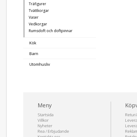
Träfigurer
Tvättkorgar
Vaser
Vedkorgar
Rumsdoft och doftpinnar
Kök
Barn
Utomhusliv
Meny
Köpv
Facebook
Startsida
Retur/
Villkor
Levera
Nyheter
Levera
Rea / Erbjudande
Rekla
Kontakta oss
Betaln