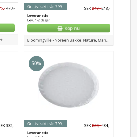
Gratis frakt från 799,-
75,-
470,-
SEK
249,-
213,-
Leveranstid
Lev. 1-2 dagar
rt
Bloomingville - Noreen Bakke, Nature, Mango
50%
Gratis frakt från 799,-
SEK
382,-
SEK
868,-
434,-
Leveranstid