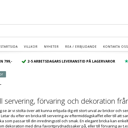
% - Klicka Här - REA - Spara upp till 50% - Klicka Hä
STARTSIDA
VILLKOR
NYHETER
REA / ERBJUDANDE
KONTAKTA OSS
N 799,-
2-5 ARBETSDAGARS LEVERANSTID PÅ LAGERVAROR
or
r
till servering, förvaring och dekoration 
.se är vi stolta över att kunna erbjuda dig ett stort urval av brickor och s
Letar du efter en bricka till servering av eftermiddagskaffet eller till att 
cka som passar till din inredningsstil och smak. En elegant bricka kan enke
om dekoration med dina favoritprydnadssaker på, eller till förvaring av t.