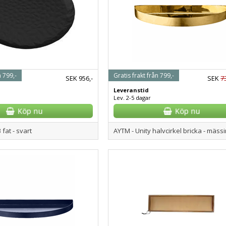
n 799,-
Gratis frakt från 799,-
SEK
956,-
SEK
7
Leveranstid
Lev. 2-5 dagar
3 fat - svart
AYTM - Unity halvcirkel bricka - mäss