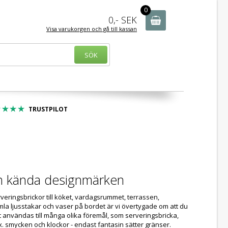
r - 100-tals av varor
0
0,-
SEK
Visa varukorgen och gå till kassan
TRUSTPILOT
från kända designmärken
erveringsbrickor till köket, vardagsrummet, terrassen,
samla ljusstakar och vaser på bordet är vi övertygade om att du
lt användas till många olika föremål, som serveringsbricka,
ex. smycken och klockor - endast fantasin sätter gränser.