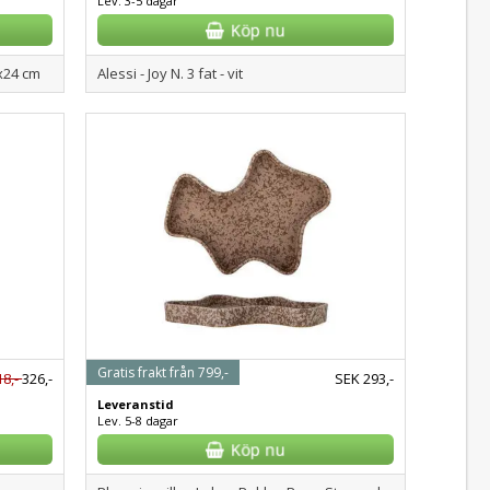
Lev. 3-5 dagar
x24 cm
Alessi - Joy N. 3 fat - vit
Gratis frakt från 799,-
18,-
326,-
SEK
293,-
Leveranstid
Lev. 5-8 dagar