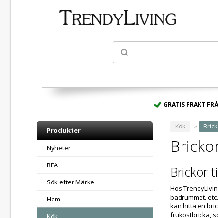
- Spara upp till 50
GRATIS FRAKT FRÅ
Kök
»
Brick
Produkter
Bricko
Nyheter
REA
Brickor 
Sök efter Märke
Hos TrendyLiving
badrummet, etc. 
Hem
kan hitta en bri
frukostbricka, s
Kök