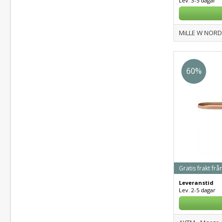
Lev. 3-5 dagar
MiLLE W NORDI
60%
Gratis frakt frå
Leveranstid
Lev. 2-5 dagar