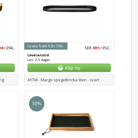
Gratis frakt från 799,-
34,-
294,-
SEK
881,-
352,-
Leveranstid
Lev. 2-5 dagar
ing
AYTM - Margo spegelbricka liten - svart
10%