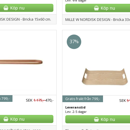
Lev. 6-8 dagar
SK DESIGN - Bricka 15x60 cm.
MiLLE W NORDISK DESIGN - Bricka 33
37%
n 799,-
Gratis frakt från 799,-
SEK
1.175,-
470,-
SEK
5
Leveranstid
Lev. 2-5 dagar