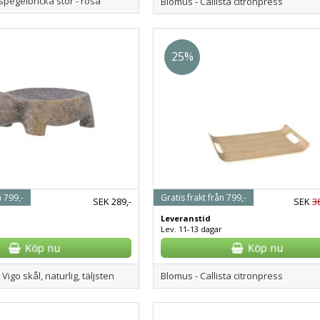
pegelbricka stor - rosa
Blomus - Callista citronpress
25%
n 799,-
Gratis frakt från 799,-
SEK
289,-
SEK
3
Leveranstid
Lev. 11-13 dagar
 Vigo skål, naturlig, täljsten
Blomus - Callista citronpress