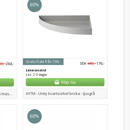
60%
Gratis frakt från 799,-
SEK
440,-
176,-
60,-
264,-
Leveranstid
Lev. 2-5 dagar
AYTM - Unity kvartscirkel bricka - ljusgrå
AYTM - Globe vas på fot - small - grön/mässing
60%