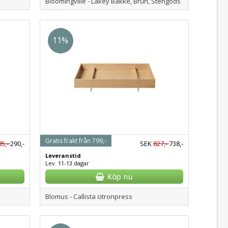
Bloomingville - Lakey Bakke, Brun, Stengods
11%
Gratis frakt från 799,-
85,-
290,-
SEK
827,-
738,-
Leveranstid
Lev. 11-13 dagar
Blomus - Callista citronpress