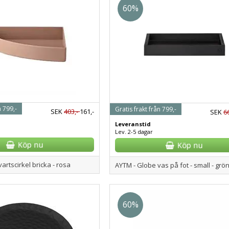
60%
n 799,-
Gratis frakt från 799,-
SEK
403,-
161,-
SEK
6
Leveranstid
Lev. 2-5 dagar
artscirkel bricka - rosa
60%