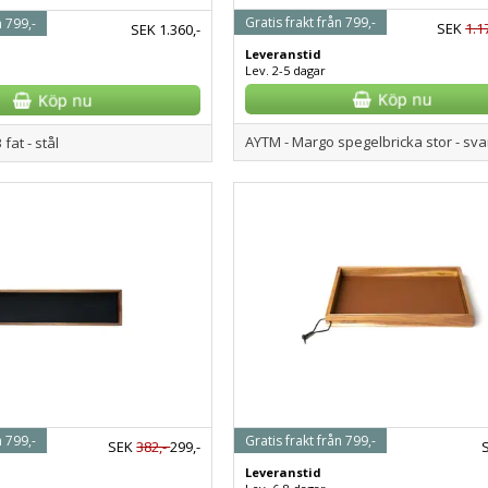
Gratis frakt från 799,-
n 799,-
SEK
1.1
SEK
1.360,-
Leveranstid
Lev. 2-5 dagar
AYTM - Margo spegelbricka stor - sva
 fat - stål
n 799,-
Gratis frakt från 799,-
SEK
382,-
299,-
Leveranstid