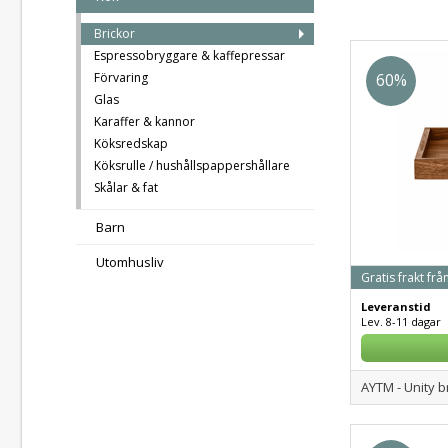
Brickor
Espressobryggare & kaffepressar
Förvaring
60%
Glas
Karaffer & kannor
Köksredskap
Köksrulle / hushållspappershållare
Skålar & fat
Barn
Utomhusliv
Gratis frakt frå
Leveranstid
Lev. 8-11 dagar
AYTM - Unity br