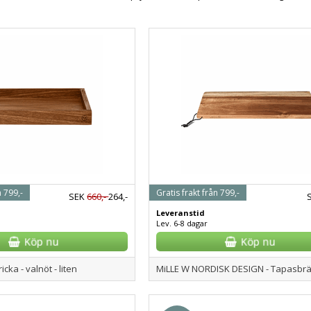
n 799,-
Gratis frakt från 799,-
SEK
660,-
264,-
Leveranstid
Lev. 6-8 dagar
icka - valnöt - liten
MiLLE W NORDISK DESIGN - Tapasbr