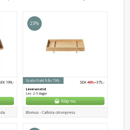
23%
Gratis frakt från 799,-
SEK
199,-
SEK
485,-
375,-
Leveranstid
Lev. 2-5 dagar
äda
Blomus - Callista citronpress