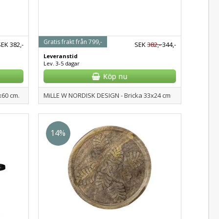
Gratis frakt från 799,-
SEK
382,-
SEK
382,-
344,-
Leveranstid
Lev. 3-5 dagar
x60 cm.
MiLLE W NORDISK DESIGN - Bricka 33x24 cm
14%