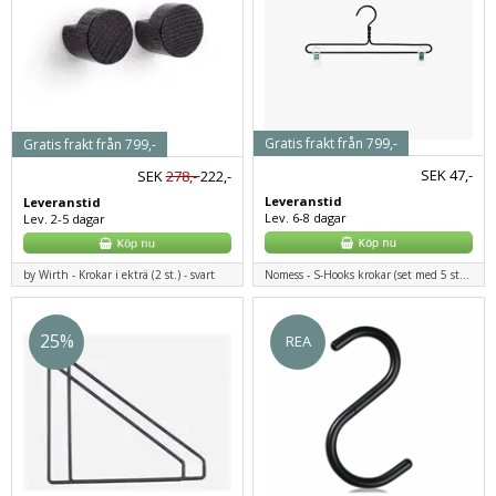
Gratis frakt från 799,-
Gratis frakt från 799,-
SEK
47,-
SEK
278,-
222,-
Leveranstid
Leveranstid
Lev. 6-8 dagar
Lev. 2-5 dagar
Nomess - S-Hooks krokar (set med 5 st.) - svart
by Wirth - Krokar i ekträ (2 st.) - svart
25%
REA