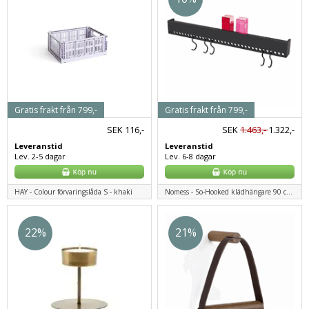
Gratis frakt från 799,-
Gratis frakt från 799,-
SEK
116,-
SEK
1.463,-
1.322,-
Leveranstid
Leveranstid
Lev. 2-5 dagar
Lev. 6-8 dagar
HAY - Colour förvaringslåda S - khaki
Nomess - So-Hooked klädhängare 90 cm - svart
22%
21%