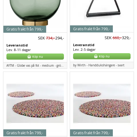
Gratis frakt från 799,-
Gratis frakt från 799,-
SEK
660,-
329,-
SEK
734,-
294,-
Leveranstid
Leveranstid
Lev. 2-5 dagar
Lev. 8-11 dagar
by Wirth - Handdukshängare - svart
AYTM - Globe vas på fot - medium - grön/mässing
Gratis frakt från 799,-
Gratis frakt från 799,-