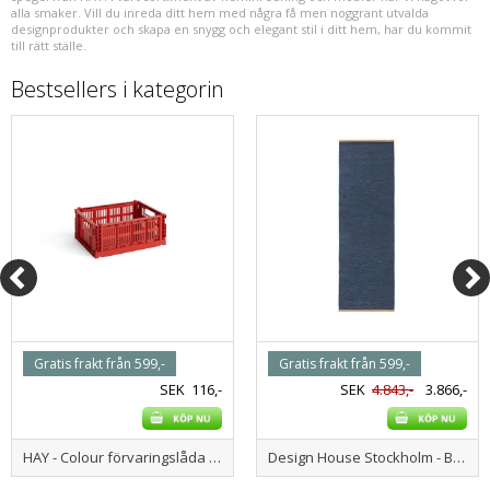
alla smaker. Vill du inreda ditt hem med några få men noggrant utvalda
designprodukter och skapa en snygg och elegant stil i ditt hem, har du kommit
till rätt ställe.
Bestsellers i kategorin
Gratis frakt från 599,-
Gratis frakt från 599,-
SEK
116,-
SEK
4.843,-
3.866,-
HAY - Colour förvaringslåda S - khaki
Design House Stockholm - Björk matta - Blå - 80*250 cm