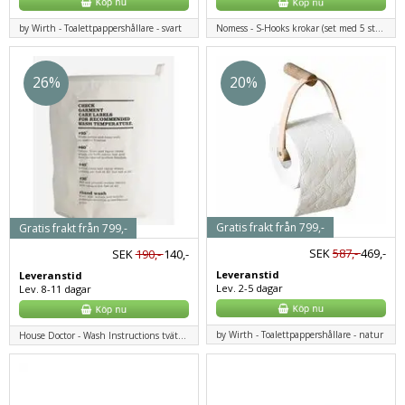
by Wirth - Toalettpappershållare - svart
Nomess - S-Hooks krokar (set med 5 st.) - svart
26%
20%
Gratis frakt från 799,-
Gratis frakt från 799,-
SEK
587,-
469,-
SEK
190,-
140,-
Leveranstid
Leveranstid
Lev. 2-5 dagar
Lev. 8-11 dagar
by Wirth - Toalettpappershållare - natur
House Doctor - Wash Instructions tvättkorg