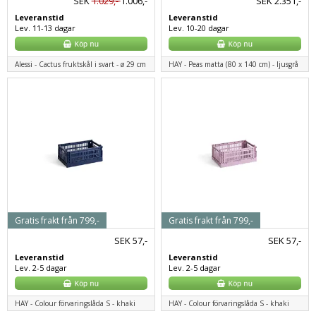
SEK
1.029,-
1.006,-
SEK
2.351,-
Leveranstid
Leveranstid
Lev. 11-13 dagar
Lev. 10-20 dagar
Alessi - Cactus fruktskål i svart - ø 29 cm
HAY - Peas matta (80 x 140 cm) - ljusgrå
Gratis frakt från 799,-
Gratis frakt från 799,-
SEK
57,-
SEK
57,-
Leveranstid
Leveranstid
Lev. 2-5 dagar
Lev. 2-5 dagar
HAY - Colour förvaringslåda S - khaki
HAY - Colour förvaringslåda S - khaki