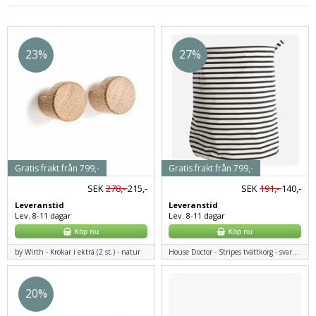
23%
27%
Gratis frakt från 799,-
Gratis frakt från 799,-
SEK
278,-
215,-
SEK
191,-
140,-
Leveranstid
Leveranstid
Lev. 8-11 dagar
Lev. 8-11 dagar
by Wirth - Krokar i ekträ (2 st.) - natur
House Doctor - Stripes tvättkorg - svart/vit
20%