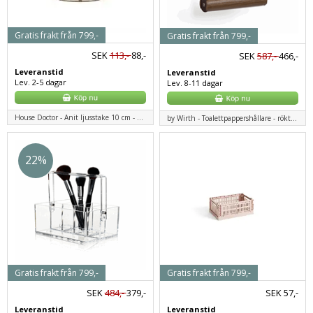
Gratis frakt från 799,-
Gratis frakt från 799,-
SEK
113,-
88,-
SEK
587,-
466,-
Leveranstid
Leveranstid
Lev. 2-5 dagar
Lev. 8-11 dagar
House Doctor - Anit ljusstake 10 cm - antik mässing
by Wirth - Toalettpappershållare - rökt ek
22%
Gratis frakt från 799,-
Gratis frakt från 799,-
SEK
484,-
379,-
SEK
57,-
Leveranstid
Leveranstid