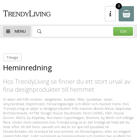
- Spara upp till 50% - Klicka Här - REA -
0
Spara upp till 50% - Klicka Här - 100-tals
av varor
MENU
Tilbage
Heminredning
Hos TrendyLiving.se finner du ett stort urval av
fina designprodukter till hemmet
Vi säljer allt från möbler, sängkläder, kuddar, filtar, Ijusstakar, vaser,
smyckesträd, Hoptimister, förvaringskorgar och lådor och mycket mera. Hos
TrendyLiving.se säljer vi designprodukter från märken såsom Alessi, Applicata,
Architectmade, AYTM, Design House Stockholm, ferm LIVING, HAY, House
Doctor, KAOS, by KlipKlap, Normann Copenhagen, Nomess, by Wirth och många
flera. Under hem-sektionen hos TrendyLiving.se är det möjligt att hitta allt du
letar efter till ditt hem, oavsett om det är en speciell ljusstake till
fönsterbrädan, ett överkast till sovrummet, en förvaringsbox, eller en elegant
spegel från HAY. I vårt sortiment av heminredning och möbler har vi något för