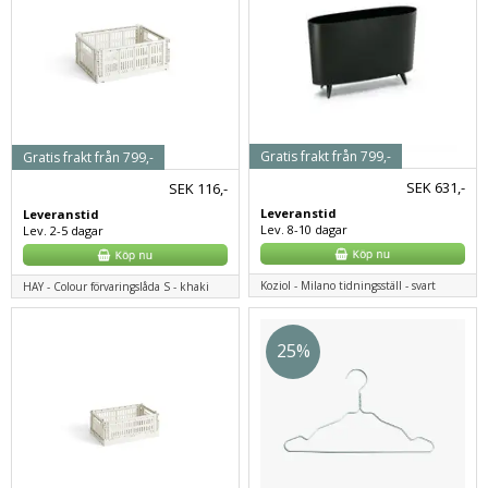
Gratis frakt från 799,-
Gratis frakt från 799,-
SEK
631,-
SEK
116,-
Leveranstid
Leveranstid
Lev. 8-10 dagar
Lev. 2-5 dagar
Koziol - Milano tidningsställ - svart
HAY - Colour förvaringslåda S - khaki
25%