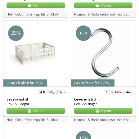
HAY - Colour förvaringslåda S - khaki
Nomess - S-Hooks krokar (set med 5 st.) - svart
23%
REA
Gratis frakt från 799,-
Gratis frakt från 799,-
SEK
366,-
282,-
SEK
146,-
144,-
Leveranstid
Leveranstid
Lev. 2-5 dagar
Lev. 2-5 dagar
HAY - Colour förvaringslåda S - khaki
Nomess - S-Hooks krokar (set med 5 st.) - aluminium
10%