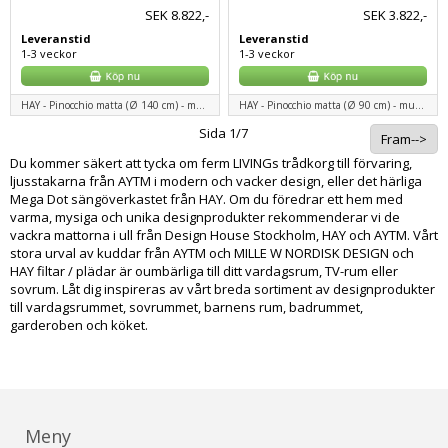
SEK
8.822,-
SEK
3.822,-
Leveranstid
Leveranstid
1-3 veckor
1-3 veckor
HAY - Pinocchio matta (Ø 140 cm) - multi colour
HAY - Pinocchio matta (Ø 90 cm) - multi colour
Sida 1/7
Fram-->
Du kommer säkert att tycka om ferm LIVINGs trådkorg till förvaring,
ljusstakarna från AYTM i modern och vacker design, eller det härliga
Mega Dot sängöverkastet från HAY. Om du föredrar ett hem med
varma, mysiga och unika designprodukter rekommenderar vi de
vackra mattorna i ull från Design House Stockholm, HAY och AYTM. Vårt
stora urval av kuddar från AYTM och MILLE W NORDISK DESIGN och
HAY filtar / plädar är oumbärliga till ditt vardagsrum, TV-rum eller
sovrum. Låt dig inspireras av vårt breda sortiment av designprodukter
till vardagsrummet, sovrummet, barnens rum, badrummet,
garderoben och köket.
Meny