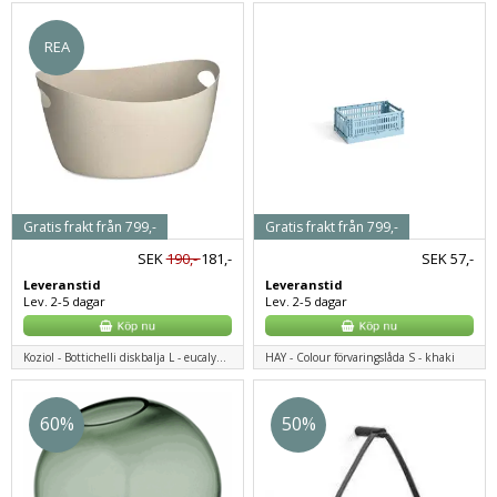
REA
Gratis frakt från 799,-
Gratis frakt från 799,-
SEK
190,-
181,-
SEK
57,-
Leveranstid
Leveranstid
Lev. 2-5 dagar
Lev. 2-5 dagar
Koziol - Bottichelli diskbalja L - eucalyptus grön
HAY - Colour förvaringslåda S - khaki
60%
50%