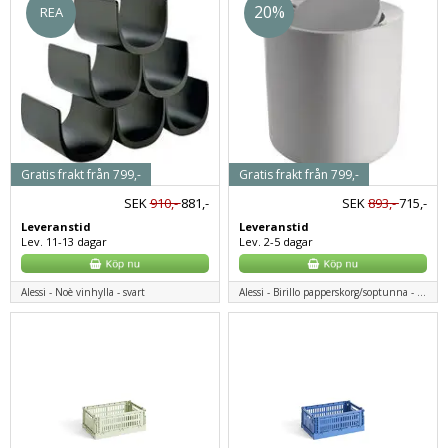
20%
REA
Gratis frakt från 799,-
Gratis frakt från 799,-
SEK
910,-
881,-
SEK
893,-
715,-
Leveranstid
Leveranstid
Lev. 11-13 dagar
Lev. 2-5 dagar
Alessi - Noè vinhylla - svart
Alessi - Birillo papperskorg/soptunna - vit