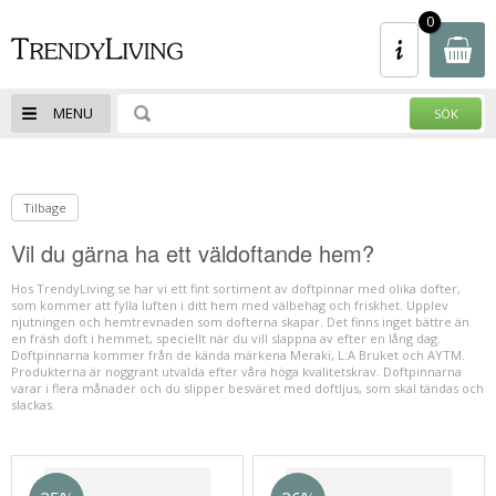
- Spara upp till 50% - Klicka Här - REA -
0
Spara upp till 50% - Klicka Här - 100-tals
av varor
MENU
Tilbage
Vil du gärna ha ett väldoftande hem?
Hos TrendyLiving.se har vi ett fint sortiment av doftpinnar med olika dofter,
som kommer att fylla luften i ditt hem med välbehag och friskhet. Upplev
njutningen och hemtrevnaden som dofterna skapar. Det finns inget bättre än
en fräsh doft i hemmet, speciellt när du vill slappna av efter en lång dag.
Doftpinnarna kommer från de kända märkena Meraki, L:A Bruket och AYTM.
Produkterna är noggrant utvalda efter våra höga kvalitetskrav. Doftpinnarna
varar i flera månader och du slipper besväret med doftljus, som skal tändas och
släckas.