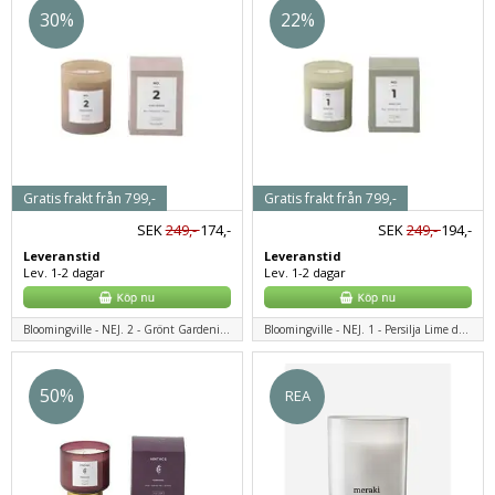
30%
22%
Gratis frakt från 799,-
Gratis frakt från 799,-
SEK
249,-
174,-
SEK
249,-
194,-
Leveranstid
Leveranstid
Lev. 1-2 dagar
Lev. 1-2 dagar
Bloomingville - NEJ. 2 - Grönt Gardenia doftljus, rosa, naturligt vax
Bloomingville - NEJ. 1 - Persilja Lime doftljus, grönt, naturligt vax
50%
REA