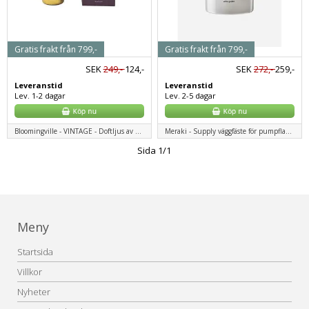
Gratis frakt från 799,-
Gratis frakt från 799,-
SEK
249,-
124,-
SEK
272,-
259,-
Leveranstid
Leveranstid
Lev. 1-2 dagar
Lev. 2-5 dagar
Bloomingville - VINTAGE - Doftljus av cederträ, lila, naturligt vax
Meraki - Supply väggfäste för pumpflaskor - Svart
Sida 1/1
Meny
Startsida
Villkor
Nyheter