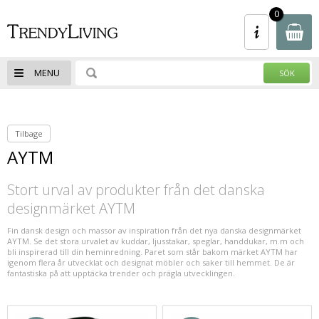
- Spara upp till 50% - Klicka Här - REA -
0
Spara upp till 50% - Klicka Här - 100-tals
av varor
MENU
Tilbage
AYTM
Stort urval av produkter från det danska
designmärket AYTM
Fin dansk design och massor av inspiration från det nya danska designmärket
AYTM. Se det stora urvalet av kuddar, ljusstakar, speglar, handdukar, m.m och
bli inspirerad till din heminredning. Paret som står bakom märket AYTM har
igenom flera år utvecklat och designat möbler och saker till hemmet. De är
fantastiska på att upptäcka trender och prägla utvecklingen.