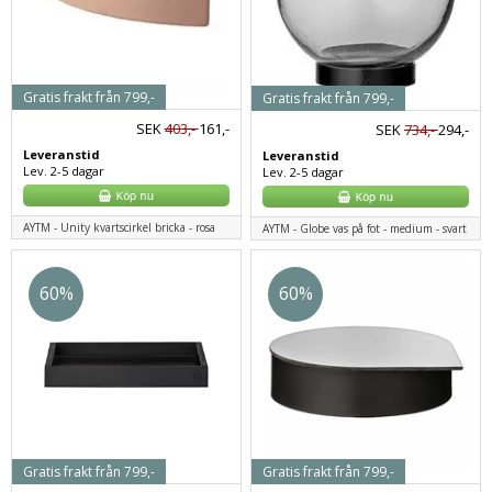
Gratis frakt från 799,-
Gratis frakt från 799,-
SEK
403,-
161,-
SEK
734,-
294,-
Leveranstid
Leveranstid
Lev. 2-5 dagar
Lev. 2-5 dagar
AYTM - Unity kvartscirkel bricka - rosa
AYTM - Globe vas på fot - medium - svart
60%
60%
Gratis frakt från 799,-
Gratis frakt från 799,-