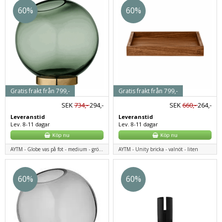
60%
60%
Gratis frakt från 799,-
Gratis frakt från 799,-
SEK
734,-
294,-
SEK
660,-
264,-
Leveranstid
Leveranstid
Lev. 8-11 dagar
Lev. 8-11 dagar
AYTM - Globe vas på fot - medium - grön/mässing
AYTM - Unity bricka - valnöt - liten
60%
60%