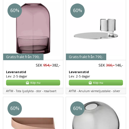
60%
60%
Gratis frakt från 799,-
Gratis frakt från 799,-
SEK
954,-
382,-
SEK
366,-
146,-
Leveranstid
Leveranstid
Lev. 2-5 dagar
Lev. 2-5 dagar
AYTM - Tota ljuslykta - stor - rosa/svart
AYTM - Anulum värmeljusstake - silver
60%
60%