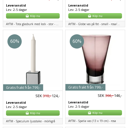
Leveranstid
Leveranstid
Lev. 2-5 dagar
Lev. 2-5 dagar
AYTM - Tota glasburk med lock - stor - rosa/mässing
AYTM - Globe vas på fot - small - rosa/mässing
60%
60%
Gratis frakt från 799,-
Gratis frakt från 799,-
SEK
366,-
146,-
SEK
310,-
124,-
Leveranstid
Leveranstid
Lev. 2-5 dagar
Lev. 2-5 dagar
AYTM - Spatia vas (13 x 19 cm) - rosa
AYTM - Speculum ljusstake - mörkgrå