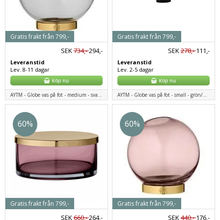
Gratis frakt från 799,-
Gratis frakt från 799,-
SEK
734,-
294,-
SEK
278,-
111,-
Leveranstid
Leveranstid
Lev. 8-11 dagar
Lev. 2-5 dagar
AYTM - Globe vas på fot - medium - svart/mässing
AYTM - Globe vas på fot - small - grön/mässing
60%
60%
Gratis frakt från 799,-
Gratis frakt från 799,-
SEK
660,-
264,-
SEK
440,-
176,-