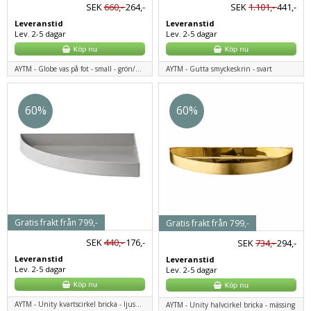
SEK
660,-
264,-
SEK
1.101,-
441,-
Leveranstid
Leveranstid
Lev. 2-5 dagar
Lev. 2-5 dagar
AYTM - Globe vas på fot - small - grön/mässing
AYTM - Gutta smyckeskrin - svart
60%
60%
Gratis frakt från 799,-
Gratis frakt från 799,-
SEK
440,-
176,-
SEK
734,-
294,-
Leveranstid
Leveranstid
Lev. 2-5 dagar
Lev. 2-5 dagar
AYTM - Unity kvartscirkel bricka - ljusgrå
AYTM - Unity halvcirkel bricka - mässing