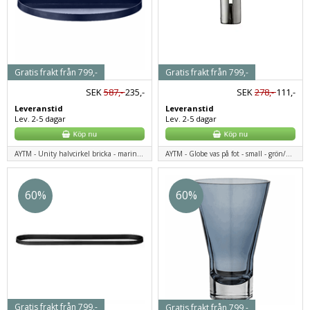
Gratis frakt från 799,-
Gratis frakt från 799,-
SEK
587,-
235,-
SEK
278,-
111,-
Leveranstid
Leveranstid
Lev. 2-5 dagar
Lev. 2-5 dagar
AYTM - Unity halvcirkel bricka - marinblå
AYTM - Globe vas på fot - small - grön/mässing
60%
60%
Gratis frakt från 799,-
Gratis frakt från 799,-