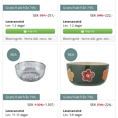
Gratis frakt från 799,-
Gratis frakt från 799,-
SEK
307,-
251,-
SEK
249,-
222,-
Leveranstid
Leveranstid
Lev. 1-2 dagar
Lev. 1-2 dagar
Bloomingville - Hezha skål, natur, stengods
Bloomingville - Karine skål, grön, stengods
REA
REA
Gratis frakt från 799,-
Gratis frakt från 799,-
SEK
1.324,-
1.307,-
SEK
234,-
224,-
Leveranstid
Leveranstid
Lev. 11-13 dagar
Lev. 5-8 dagar