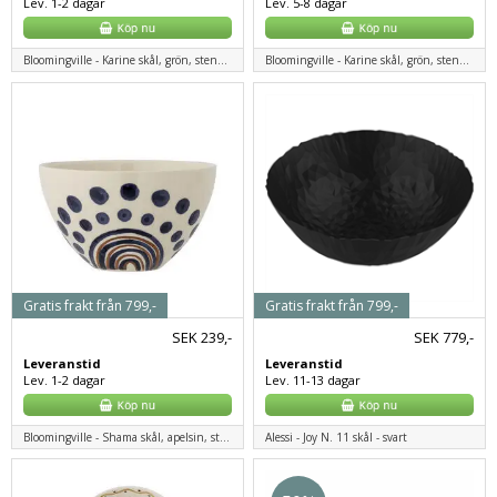
Lev. 1-2 dagar
Lev. 5-8 dagar
Bloomingville - Karine skål, grön, stengods
Bloomingville - Karine skål, grön, stengods
Gratis frakt från 799,-
Gratis frakt från 799,-
SEK
239,-
SEK
779,-
Leveranstid
Leveranstid
Lev. 1-2 dagar
Lev. 11-13 dagar
Bloomingville - Shama skål, apelsin, stengods
Alessi - Joy N. 11 skål - svart