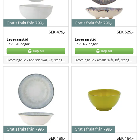
Gratis frakt från 799,-
Gratis frakt från 799,-
SEK
479,-
SEK
529,-
Leveranstid
Leveranstid
Lev. 5-8 dagar
Lev. 1-2 dagar
Bloomingville - Addison skål, vit, stengods
Bloomingville - Amalia skål, blå, stengods
Gratis frakt från 799,-
Gratis frakt från 799,-
SEK
189,-
SEK
184,-