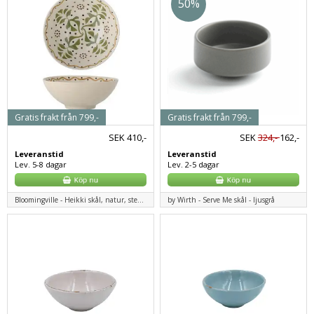
50%
Gratis frakt från 799,-
Gratis frakt från 799,-
SEK
410,-
SEK
324,-
162,-
Leveranstid
Leveranstid
Lev. 5-8 dagar
Lev. 2-5 dagar
Bloomingville - Heikki skål, natur, stengods
by Wirth - Serve Me skål - ljusgrå