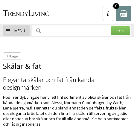
- Spara upp till 50% - Klicka Här - REA -
0
Spara upp till 50% - Klicka Här - 100-tals
av varor
MENU
Tilbage
Skålar & fat
Eleganta skålar och fat från kända
designmärken
Hos TrendyLiving.se har vi ett fint sortiment av olika skålar och fat från
kända designmärken som Alessi, Normann Copenhagen, by Wirth,
Lene Bjerre, m.fl. Här hittar du bland annat den perfekta fruktskålen,
det eleganta brödfatet och den fina lilla skålen till servering av godis
eller nötter. Vi har skålar och fat till alla ändamål. Se hela sortimentet
och låt dig inspireras.