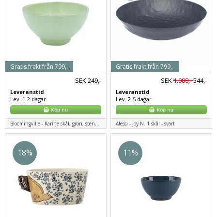
Gratis frakt från 799,-
Gratis frakt från 799,-
SEK
249,-
SEK
1.088,-
544,-
Leveranstid
Leveranstid
Lev. 1-2 dagar
Lev. 2-5 dagar
Bloomingville - Karine skål, grön, stengods
Alessi - Joy N. 1 skål - svart
18%
11%