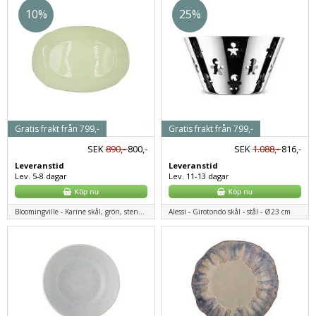
10%
25%
Gratis frakt från 799,-
Gratis frakt från 799,-
SEK
890,-
800,-
SEK
1.088,-
816,-
Leveranstid
Leveranstid
Lev. 5-8 dagar
Lev. 11-13 dagar
Bloomingville - Karine skål, grön, stengods
Alessi - Girotondo skål - stål - Ø23 cm