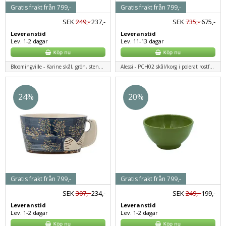
Gratis frakt från 799,-
Gratis frakt från 799,-
SEK
249,-
237,-
SEK
735,-
675,-
Leveranstid
Leveranstid
Lev. 1-2 dagar
Lev. 11-13 dagar
Bloomingville - Karine skål, grön, stengods
Alessi - PCH02 skål/korg i polerat rostfritt stål
24%
20%
Gratis frakt från 799,-
Gratis frakt från 799,-
SEK
307,-
234,-
SEK
249,-
199,-
Leveranstid
Leveranstid
Lev. 1-2 dagar
Lev. 1-2 dagar