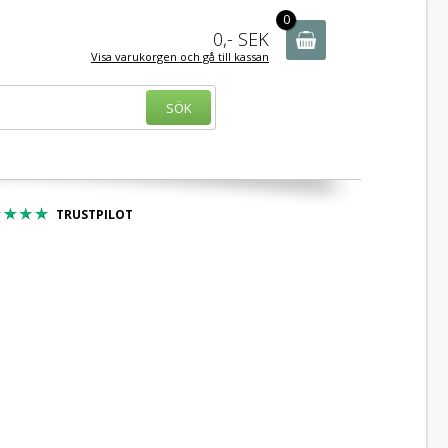
r - 100-tals av varor
0
0,-
SEK
Visa varukorgen och gå till kassan
TRUSTPILOT