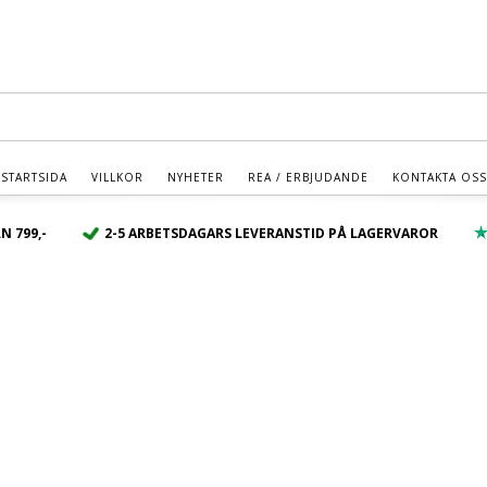
% - Klicka Här - REA - Spara upp till 50% - Klicka Hä
STARTSIDA
VILLKOR
NYHETER
REA / ERBJUDANDE
KONTAKTA OSS
N 799,-
2-5 ARBETSDAGARS LEVERANSTID PÅ LAGERVAROR